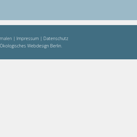
emalen |
Impressum
|
Datenschutz
Ökologisches Webdesign Berlin.