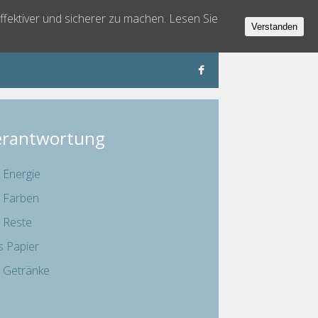
ffektiver und sicherer zu machen. Lesen Sie
Verstanden
erantwortung
 Energie
 Farben
 Reste
 Papier
 Getränke