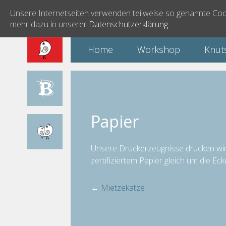
Unsere Internetseiten verwenden teilweise so genannte Cook
mehr dazu in unserer
Datenschutzerklärung
Home
Workshop
Knut
Papier
Unsere Druckerzeugnisse drucken wi
zertifiziertem Papier gleich um die Ec
←
Mietzekatze