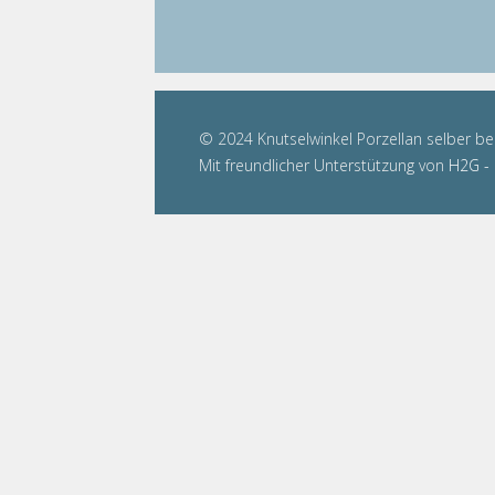
© 2024 Knutselwinkel Porzellan selber b
Mit freundlicher Unterstützung von
H2G - 