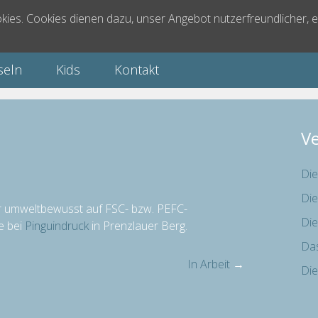
ies. Cookies dienen dazu, unser Angebot nutzerfreundlicher, e
seln
Kids
Kontakt
V
Die
Die
r umweltbewusst auf FSC- bzw. PEFC-
Die
ke bei
Pinguindruck
in Prenzlauer Berg.
Das
In Arbeit
→
Die