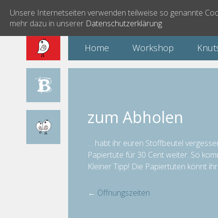
Unsere Internetseiten verwenden teilweise so genannte Cook
mehr dazu in unserer
Datenschutzerklärung
Home
Workshop
Knut
zum Abholen
… habt ihr euren Stoffbeutel vergesse
Papiertüte für 30 Cent weiter. So ko
Kleiner Tipp! Die Papiertüten könnt i
←
Öffnungszeiten