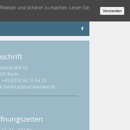
ffektiver und sicherer zu machen. Lesen Sie
Verstanden
schrift
ackstraße 56
35 Berlin
.: +49.(0)30.44 35 64 26
l: berlin(at)knutselwinkel.de
ffnungszeiten