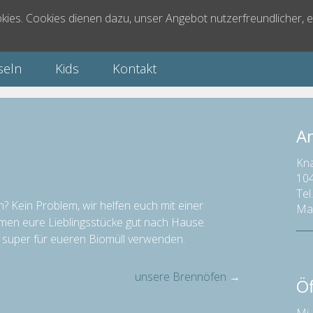
ies. Cookies dienen dazu, unser Angebot nutzerfreundlicher, e
seln
Kids
Kontakt
An
Kna
104
Tel
n? Kein Problem, wir helfen euch mit einer
Mai
mmen eure Lieblingsstücke gut nach Hause.
hr super für eueren Biomüll verwenden.
unsere Brennöfen
→
Ö