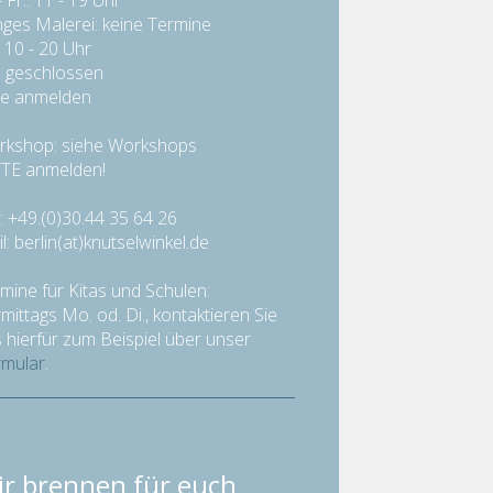
- Fr.: 11 - 19 Uhr
ges Malerei: keine Termine
: 10 - 20 Uhr
: geschlossen
te anmelden
kshop: siehe Workshops
TE anmelden!
.: +49.(0)30.44 35 64 26
l: berlin(at)knutselwinkel.de
mine für Kitas und Schulen:
mittags Mo. od. Di., kontaktieren Sie
 hierfür zum Beispiel über unser
mular
.
r brennen für euch