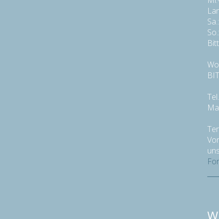
Mi.
Lan
Sa.
So.
Bit
Wor
BIT
Tel
Mai
Ter
Vor
uns
For
Wi